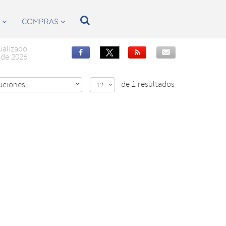

S
COMPRAS


ualizado


de 2026
de 1 resultados
uciones

12
