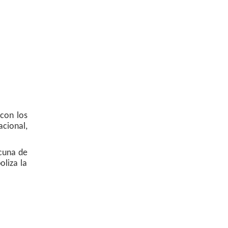
con los
acional,
 cuna de
oliza la