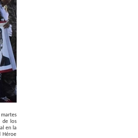
 martes
 de los
l en la
l Héroe