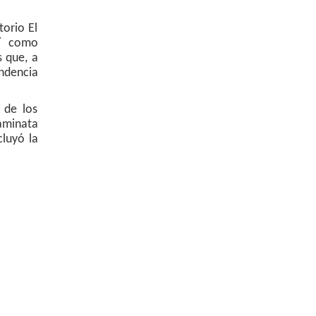
torio El
sí como
s que, a
ndencia
 de los
aminata
cluyó la