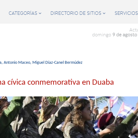
CATEGORÍAS
DIRECTORIO DE SITIOS
SERVICIO


Act
domingo
9 de agosto
a,
Antonio Maceo,
Miguel Díaz-Canel Bermúdez
cha cívica conmemorativa en Duaba