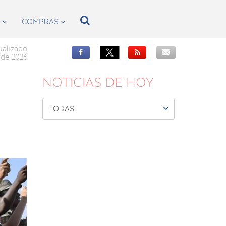

S
COMPRAS


ualizado


de 2026
NOTICIAS DE HOY

TODAS