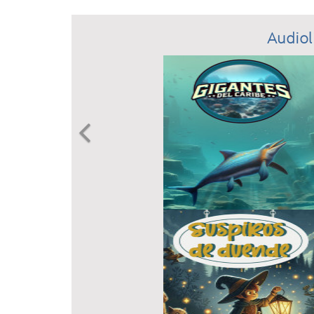
Audiol
Previous
