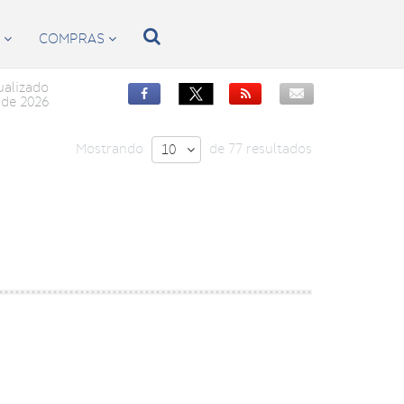

S
COMPRAS


ualizado


de 2026
Mostrando
de 77 resultados
10
