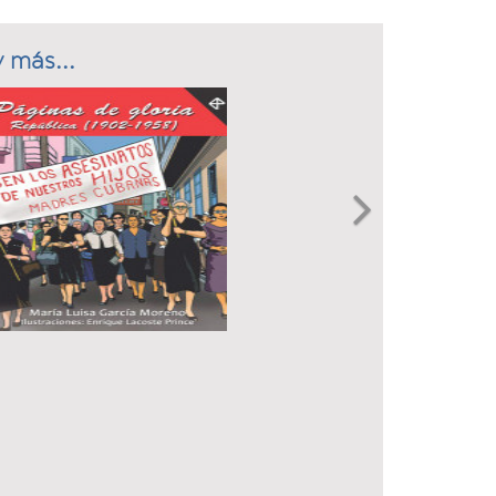
 más...
Next
