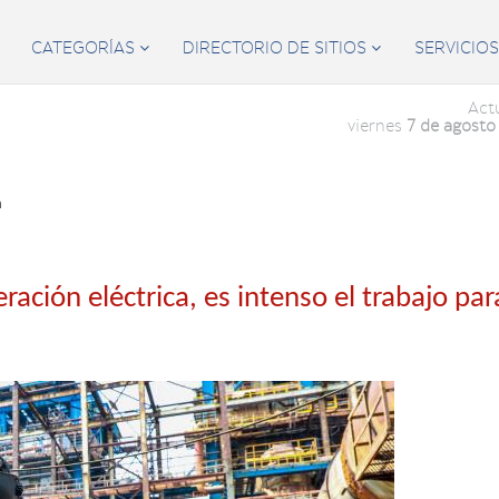
CATEGORÍAS
DIRECTORIO DE SITIOS
SERVICIO


Act
viernes
7 de agosto
a
ración eléctrica, es intenso el trabajo par