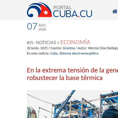

07
AGO.
2026
ECONOMÍA
en:
NOTICIAS
30 junio, 2025
/ Fuente:
Granma
/ Autor:
Wennys Díaz Ballag
En esta noticia:
Cuba,
Sistema electroenergético
En la extrema tensión de la gene
robustecer la base térmica