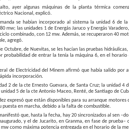
alto, ayer algunas máquinas de la planta térmica comen
ctrico Nacional, explicó.
manda se habían incorporado al sistema la unidad 6 de la 
80 mw; las unidades 1 de Energás Jaruco y Energás Varadero,
ciclo combinado, con 12 mw. Además, se recuperaron 40 mot
le, agregó.
de Octubre, de Nuevitas, se les hacían las pruebas hidráulicas, 
r probabilidad de entrar la tenía la máquina 6, en el horario
neral de Electricidad del Minem afirmó que había salido por a
rápida incorporación.
ad 2 de la cte Ernesto Guevara, de Santa Cruz; la unidad 4 d
 unidad 5 de la cte Antonio Maceo, Renté, de Santiago de Cub
ndez expresó que están disponibles para su arranque motores
u puesta en marcha, debido a la falta de combustible.
manifestó que, hasta la fecha, hay 20 sincronizados al sen –do
inaugurado, y el de Jucarito, en Granma, en fase de prueba–
0 mw como máxima potencia entregada en el horario de la me