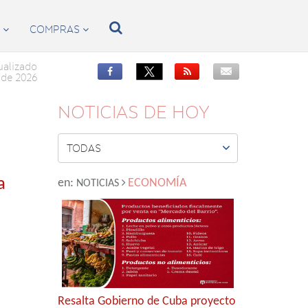

S
COMPRAS


ualizado


de 2026
NOTICIAS DE HOY

TODAS
a
en:
ECONOMÍA
NOTICIAS
Resalta Gobierno de Cuba proyecto