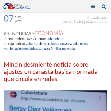


Toggle
Toggle
navigation
naviga
07
AGO.
Actualizado
2026
jueves
6 de agosto
de 2026
ECONOMÍA
en:
NOTICIAS
02 septiembre, 2024
/ Fuente:
Cubadebate
En esta noticia:
Cuba,
Gobierno cubano,
MINCIN,
Fake news,
Manipulación mediática,
Canasta familiar normada
Mincin desmiente noticia sobre
ajustes en canasta básica normada
que circula en redes