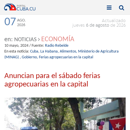


Toggle
Toggle
navigation
naviga
07
AGO.
Actualizado
2026
jueves
6 de agosto
de 2026
ECONOMÍA
en:
NOTICIAS
10 mayo, 2024
/ Fuente:
Radio Rebelde
En esta noticia:
Cuba,
La Habana,
Alimentos,
Ministerio de Agricultura
(MINAG) ,
Gobierno,
Ferias agropecuarias en la capital
Anuncian para el sábado ferias
agropecuarias en la capital