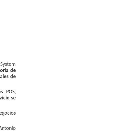
 System
toria de
ales de
os POS,
vicio se
Negocios
 Antonio