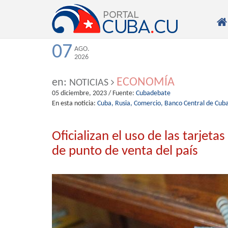

07
AGO.
2026
ECONOMÍA
en:
NOTICIAS
05 diciembre, 2023
/ Fuente:
Cubadebate
En esta noticia:
Cuba,
Rusia,
Comercio,
Banco Central de Cub
Oficializan el uso de las tarjet
de punto de venta del país