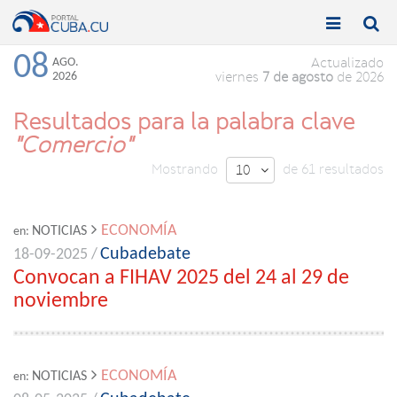


Toggle
Toggle
navigation
naviga
08
AGO.
Actualizado
2026
viernes
7 de agosto
de 2026
Resultados para la palabra clave
"Comercio"
Mostrando
de 61 resultados
10

ECONOMÍA
NOTICIAS
en:
Cubadebate
18-09-2025 /
Convocan a FIHAV 2025 del 24 al 29 de
noviembre
ECONOMÍA
NOTICIAS
en: