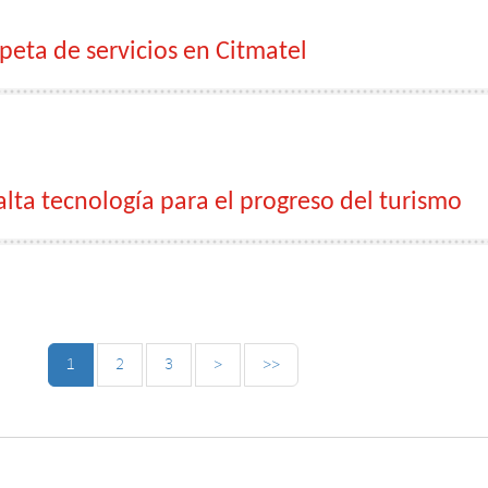
eta de servicios en Citmatel
alta tecnología para el progreso del turismo
1
2
3
>
>>