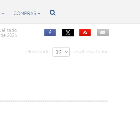

S
COMPRAS


ualizado


de 2026
Mostrando
de 48 resultados
10
