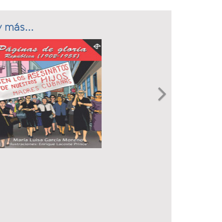
 más...
Next
