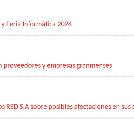
 y Feria Informática 2024
con proveedores y empresas granmenses
s RED S.A sobre posibles afectaciones en sus 