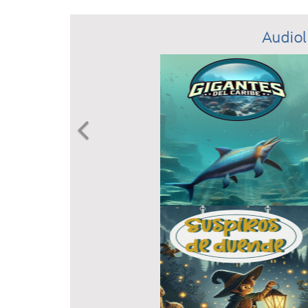
Audiol
Previous
