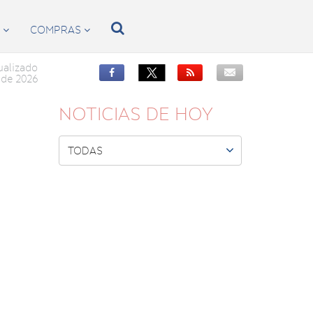

S
COMPRAS


ualizado


de 2026
NOTICIAS DE HOY

TODAS