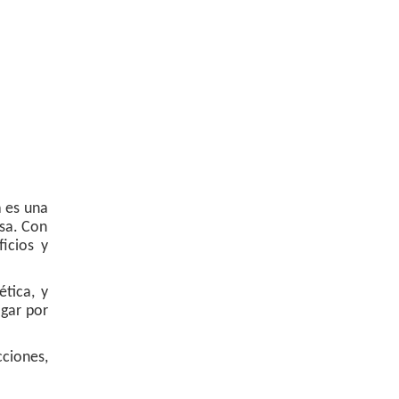
a es una
asa. Con
icios y
ética, y
ogar por
cciones,