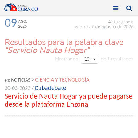


Toggle
Toggle
navigation
naviga
09
AGO.
Actualizado
2026
viernes
7 de agosto
de 2026
Resultados para la palabra clave
"Servicio Nauta Hogar"
Mostrando
de 1 resultados
10

CIENCIA Y TECNOLOGÍA
NOTICIAS
en:
Cubadebate
30-03-2023 /
Servicio de Nauta Hogar ya puede pagarse
desde la plataforma Enzona