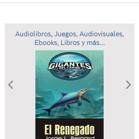
Audiolibros, Juegos, Audiovisuales,
Ebooks, Libros y más...
Previous
N

