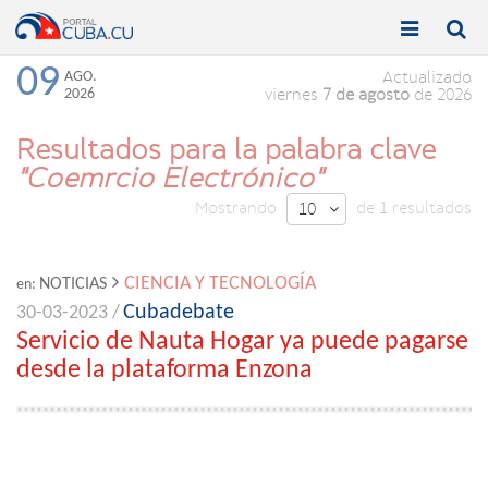


Toggle
Toggle
navigation
naviga
09
AGO.
Actualizado
2026
viernes
7 de agosto
de 2026
Resultados para la palabra clave
"Coemrcio Electrónico"
Mostrando
de 1 resultados
10

CIENCIA Y TECNOLOGÍA
NOTICIAS
en:
Cubadebate
30-03-2023 /
Servicio de Nauta Hogar ya puede pagarse
desde la plataforma Enzona