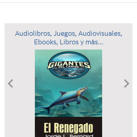
Audiolibros, Juegos, Audiovisuales,
Ebooks, Libros y más...
Previous
N

