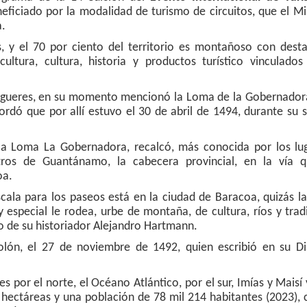
ficiado por la modalidad de turismo de circuitos, que el Mi
a.
 y el 70 por ciento del territorio es montañoso con dest
ltura, cultura, historia y productos turístico vinculados
is Figueres, en su momento mencionó la Loma de la Gobernado
rdó que por allí estuvo el 30 de abril de 1494, durante su
la Loma La Gobernadora, recalcó, más conocida por los lu
os de Guantánamo, la cabecera provincial, en la vía 
oa.
cala para los paseos está en la ciudad de Baracoa, quizás l
especial le rodea, urbe de montaña, de cultura, ríos y trad
so de su historiador Alejandro Hartmann.
olón, el 27 de noviembre de 1492, quien escribió en su Di
 por el norte, el Océano Atlántico, por el sur, Imías y Maisí 
hectáreas y una población de 78 mil 214 habitantes (2023),