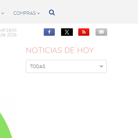

S
COMPRAS


ualizado


de 2026
NOTICIAS DE HOY

TODAS