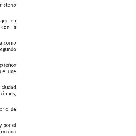
nisterio
aque en
 con la
ra como
 segundo
gareños
que une
a ciudad
iciones,
ario de
y por el
 con una