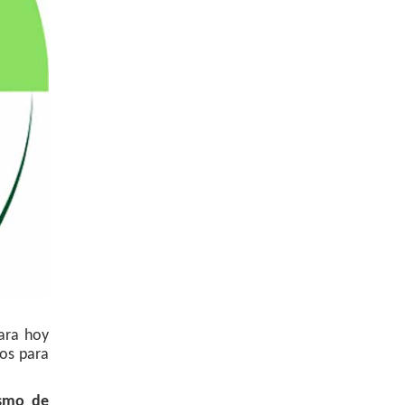
para hoy
tos para
ismo de