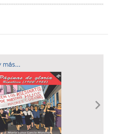
 más...
Next
