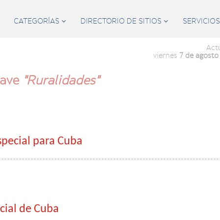
CATEGORÍAS
DIRECTORIO DE SITIOS
SERVICIO


Act
viernes
7 de agosto
lave
"Ruralidades"
special para Cuba
cial de Cuba