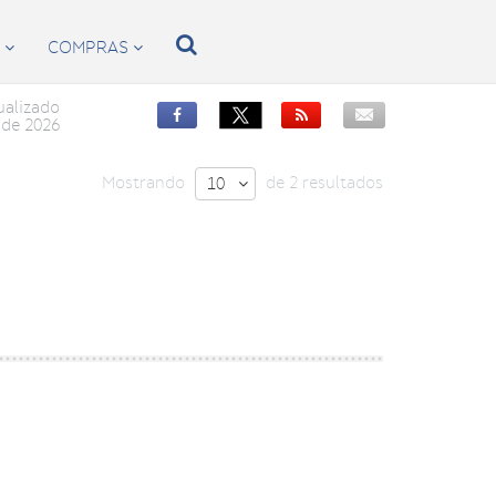

S
COMPRAS


ualizado


de 2026
Mostrando
de 2 resultados
10
