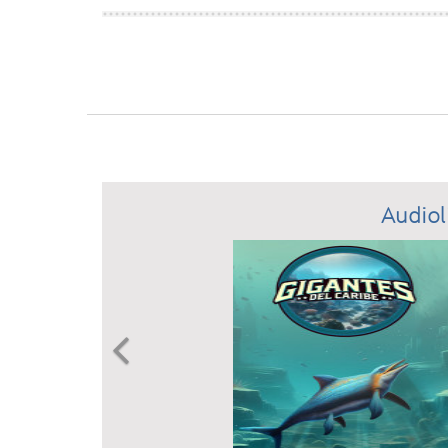
Audiol
Previous
