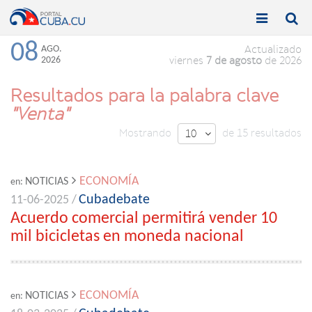


Toggle
Toggle
navigation
naviga
08
AGO.
Actualizado
2026
viernes
7 de agosto
de 2026
Resultados para la palabra clave
"Venta"
Mostrando
de 15 resultados
10

ECONOMÍA
NOTICIAS
en:
Cubadebate
11-06-2025 /
Acuerdo comercial permitirá vender 10
mil bicicletas en moneda nacional
ECONOMÍA
NOTICIAS
en: