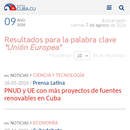


Toggle
Toggle
navigation
naviga
09
AGO.
Actualizado
2026
viernes
7 de agosto
de 2026
Resultados para la palabra clave
"Unión Europea"
Mostrando
de 16 resultados
10

CIENCIA Y TECNOLOGÍA
NOTICIAS
en:
Prensa Latina
26-05-2026 /
PNUD y UE con más proyectos de fuentes
renovables en Cuba
ECONOMÍA
NOTICIAS
en: