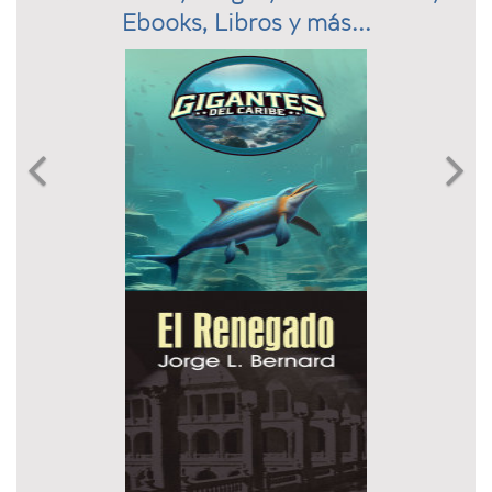
Ebooks, Libros y más...
Previous
N

