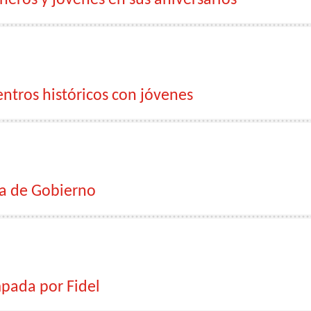
eros y jóvenes en sus aniversarios
ntros históricos con jóvenes
a de Gobierno
pada por Fidel