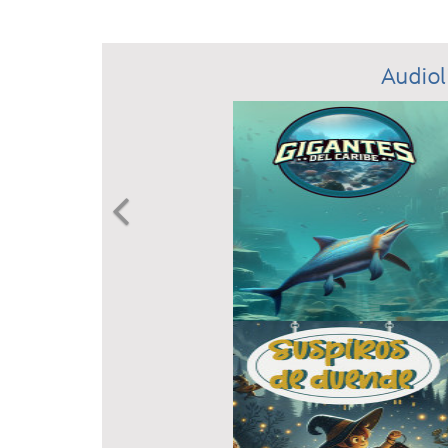
Audiol
Previous
