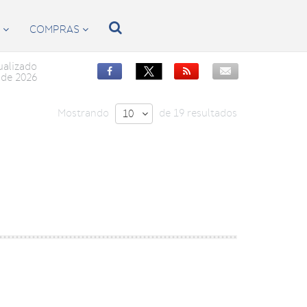

S
COMPRAS


ualizado


de 2026
Mostrando
de 19 resultados
10
