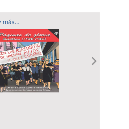
 más...
Next
