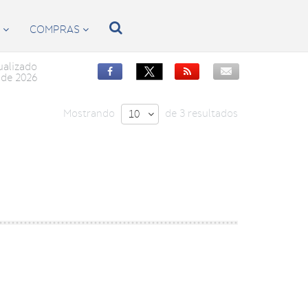

S
COMPRAS


ualizado


de 2026
Mostrando
de 3 resultados
10
