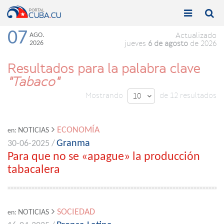


Toggle
Toggle
navigation
naviga
07
AGO.
Actualizado
2026
jueves
6 de agosto
de 2026
Resultados para la palabra clave
"Tabaco"
Mostrando
de 12 resultados
10

ECONOMÍA
NOTICIAS
en:
Granma
30-06-2025 /
Para que no se «apague» la producción
tabacalera
SOCIEDAD
NOTICIAS
en: