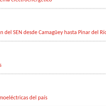
tema electroenergético
ón del SEN desde Camagüey hasta Pinar del Rí
s
moeléctricas del país