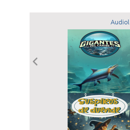
Audiol
Previous
