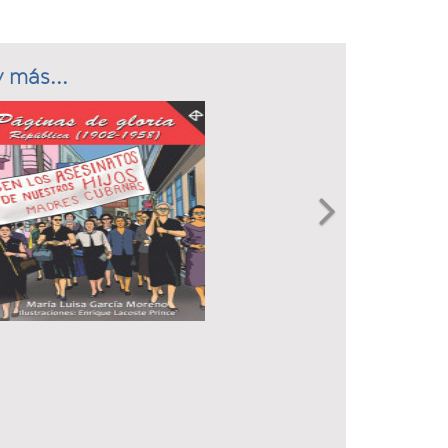
 más...
Next
