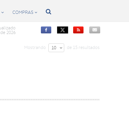

S
COMPRAS


ualizado


de 2026
Mostrando
de 15 resultados
10
