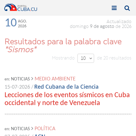


Toggle
Toggle
navigation
naviga
10
AGO.
Actualizado
2026
domingo
9 de agosto
de 2026
Resultados para la palabra clave
"Sismos"
Mostrando
de 20 resultados
10

MEDIO AMBIENTE
NOTICIAS
en:
Red Cubana de la Ciencia
15-07-2026 /
Lecciones de los eventos sísmicos en Cuba
occidental y norte de Venezuela
POLÍTICA
NOTICIAS
en: