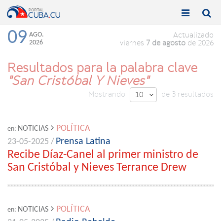


Toggle
Toggle
navigation
naviga
09
AGO.
Actualizado
2026
viernes
7 de agosto
de 2026
Resultados para la palabra clave
"San Cristóbal Y Nieves"
Mostrando
de 3 resultados
10

POLÍTICA
NOTICIAS
en:
Prensa Latina
23-05-2025 /
Recibe Díaz-Canel al primer ministro de
San Cristóbal y Nieves Terrance Drew
POLÍTICA
NOTICIAS
en: