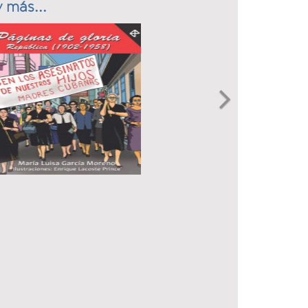
 más...
Next
