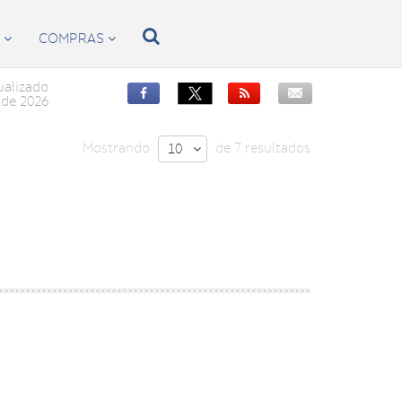

S
COMPRAS


ualizado


de 2026
Mostrando
de 7 resultados
10
