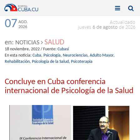


Toggle
Toggle
navigation
naviga
07
AGO.
Actualizado
2026
jueves
6 de agosto
de 2026
SALUD
en:
NOTICIAS
18 noviembre, 2022
/ Fuente:
Cubasí
En esta noticia:
Cuba,
Psicología,
Neurociencias,
Adulto Mayor,
Rehabilitación,
Psicología de la Salud,
Psicoterapia
Concluye en Cuba conferencia
internacional de Psicología de la Salud