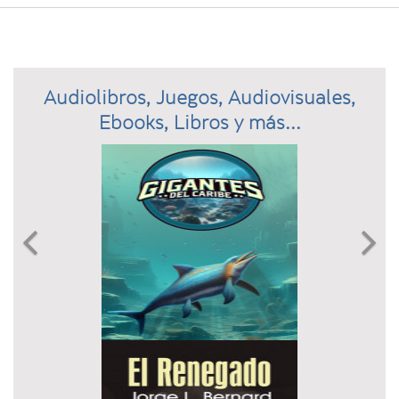
Audiolibros, Juegos, Audiovisuales,
Ebooks, Libros y más...
Previous
N

