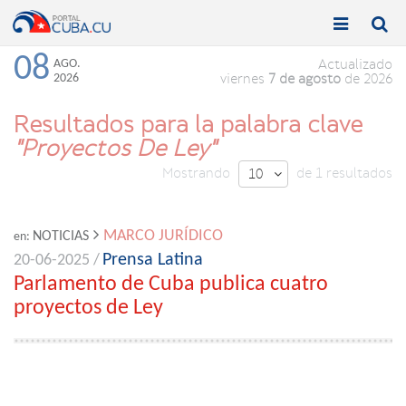


Toggle
Toggle
navigation
naviga
08
AGO.
Actualizado
2026
viernes
7 de agosto
de 2026
Resultados para la palabra clave
"Proyectos De Ley"
Mostrando
de 1 resultados
10

MARCO JURÍDICO
NOTICIAS
en:
Prensa Latina
20-06-2025 /
Parlamento de Cuba publica cuatro
proyectos de Ley