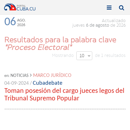


Toggle
Toggle
navigation
naviga
06
AGO.
Actualizado
2026
jueves
6 de agosto
de 2026
Resultados para la palabra clave
"Proceso Electoral"
Mostrando
de 1 resultados
10

MARCO JURÍDICO
NOTICIAS
en:
Cubadebate
04-09-2024 /
Toman posesión del cargo jueces legos del
Tribunal Supremo Popular