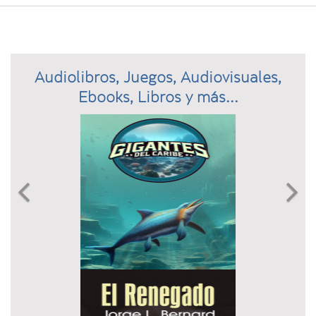
Audiolibros, Juegos, Audiovisuales,
Ebooks, Libros y más...
Previous
N

