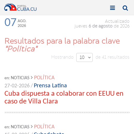


Toggle
Toggle
navigation
naviga
07
AGO.
Actualizado
2026
jueves
6 de agosto
de 2026
Resultados para la palabra clave
"Política"
Mostrando
de 41 resultados
10

POLÍTICA
NOTICIAS
en:
Prensa Latina
27-02-2026 /
Cuba dispuesta a colaborar con EEUU en
caso de Villa Clara
POLÍTICA
NOTICIAS
en: