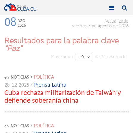


Toggle
Toggle
navigation
naviga
08
AGO.
Actualizado
2026
viernes
7 de agosto
de 2026
Resultados para la palabra clave
"Paz"
Mostrando
de 21 resultados
10

POLÍTICA
NOTICIAS
en:
Prensa Latina
28-12-2025 /
Cuba rechaza militarización de Taiwán y
defiende soberanía china
POLÍTICA
NOTICIAS
en: