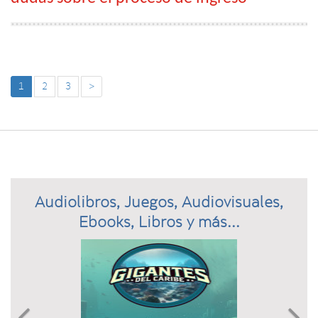
1
2
3
>
Audiolibros, Juegos, Audiovisuales,
Ebooks, Libros y más...
Previous
N

