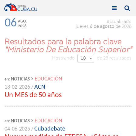


Toggle
Toggle
navigation
naviga
06
AGO.
Actualizado
2026
jueves
6 de agosto
de 2026
Resultados para la palabra clave
"Ministerio De Educación Superior"
Mostrando
de 23 resultados
10

EDUCACIÓN
NOTICIAS
en:
ACN
18-02-2026 /
Un MES de 50 años
EDUCACIÓN
NOTICIAS
en:
Cubadebate
04-06-2025 /