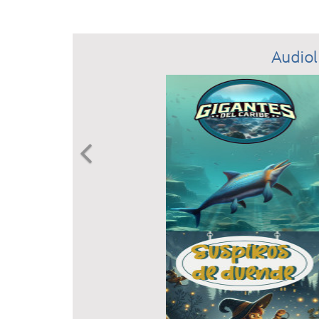
Audiol
Previous
