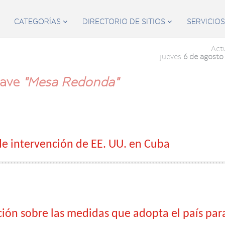
CATEGORÍAS
DIRECTORIO DE SITIOS
SERVICIO


Act
jueves
6 de agosto
lave
"Mesa Redonda"
 de intervención de EE. UU. en Cuba
ón sobre las medidas que adopta el país para 