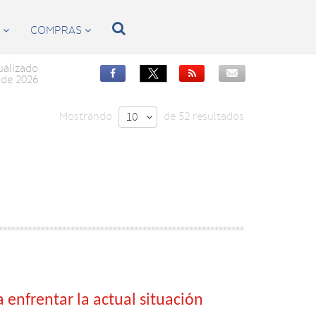

S
COMPRAS


ualizado


de 2026
Mostrando
de 52 resultados
10

enfrentar la actual situación