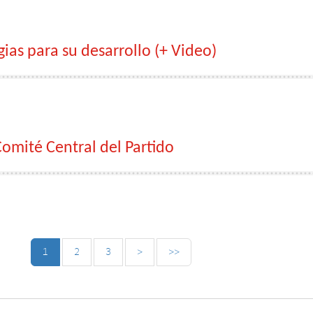
gias para su desarrollo (+ Video)
Comité Central del Partido
1
2
3
>
>>