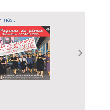
 más...
Next
