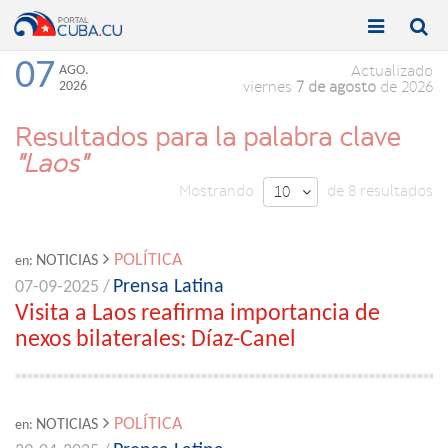


Toggle
Toggle
navigation
naviga
07
AGO.
Actualizado
2026
viernes
7 de agosto
de 2026
Resultados para la palabra clave
"Laos"
Mostrando
de 8 resultados
10

POLÍTICA
NOTICIAS
en:
Prensa Latina
07-09-2025 /
Visita a Laos reafirma importancia de
nexos bilaterales: Díaz-Canel
POLÍTICA
NOTICIAS
en: