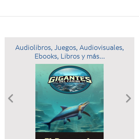
Audiolibros, Juegos, Audiovisuales,
Ebooks, Libros y más...
Previous
N

