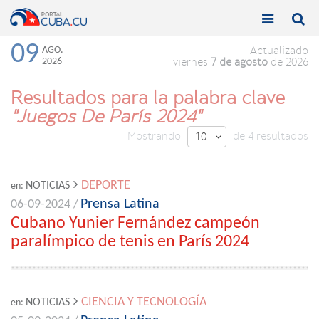


Toggle
Toggle
navigation
naviga
09
AGO.
Actualizado
2026
viernes
7 de agosto
de 2026
Resultados para la palabra clave
"Juegos De París 2024"
Mostrando
de 4 resultados
10

DEPORTE
NOTICIAS
en:
Prensa Latina
06-09-2024 /
Cubano Yunier Fernández campeón
paralímpico de tenis en París 2024
CIENCIA Y TECNOLOGÍA
NOTICIAS
en: