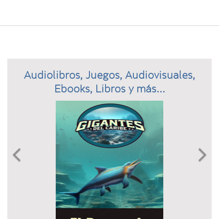
Audiolibros, Juegos, Audiovisuales,
Ebooks, Libros y más...
Previous
N

