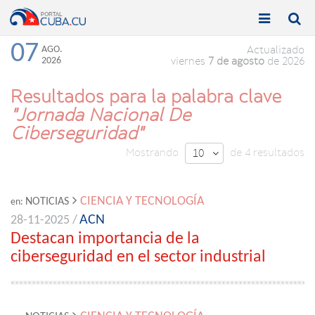


Toggle
Toggle
navigation
naviga
07
AGO.
Actualizado
2026
viernes
7 de agosto
de 2026
Resultados para la palabra clave
"Jornada Nacional De
Ciberseguridad"
Mostrando
de 4 resultados
10

CIENCIA Y TECNOLOGÍA
NOTICIAS
en:
ACN
28-11-2025 /
Destacan importancia de la
ciberseguridad en el sector industrial