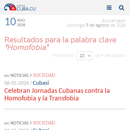


Toggle
Toggle
navigation
naviga
10
AGO.
Actualizado
2026
domingo
9 de agosto
de 2026
Resultados para la palabra clave
"Homofobia"
Mostrando
de 9 resultados
10

SOCIEDAD
NOTICIAS
en:
Cubasí
06-05-2024 /
Celebran Jornadas Cubanas contra la
Homofobia y la Transfobia
SOCIEDAD
NOTICIAS
en: