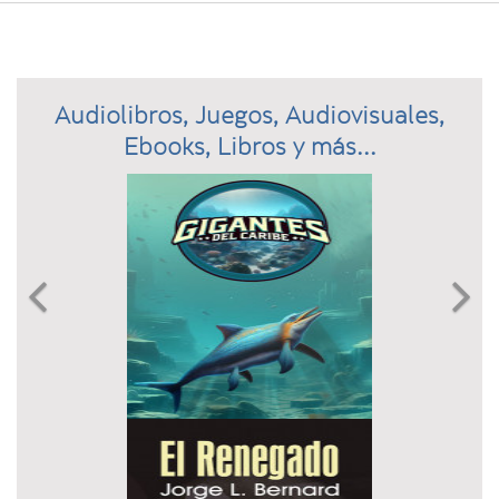
Audiolibros, Juegos, Audiovisuales,
Ebooks, Libros y más...
Previous
N

