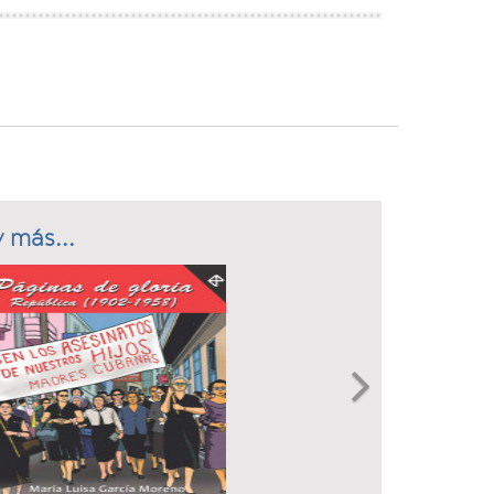
 más...
Next
