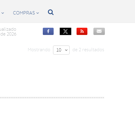

S
COMPRAS


ualizado


de 2026
Mostrando
de 2 resultados
10
