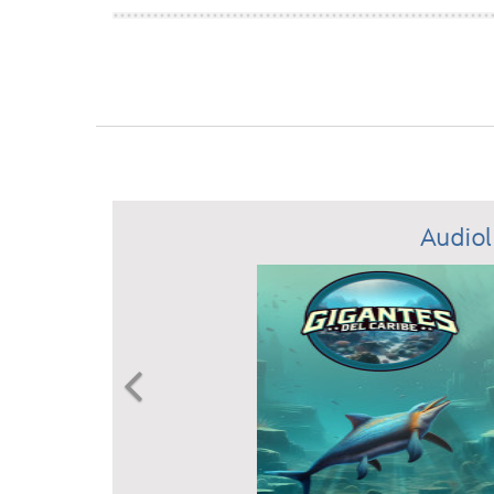
Audiol
Previous
