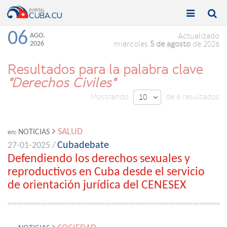


Toggle
Toggle
navigation
naviga
06
AGO.
Actualizado
2026
miércoles
5 de agosto
de 2026
Resultados para la palabra clave
"Derechos Civiles"
Mostrando
de 6 resultados
10

SALUD
NOTICIAS
en:
Cubadebate
27-01-2025 /
Defendiendo los derechos sexuales y
reproductivos en Cuba desde el servicio
de orientación jurídica del CENESEX