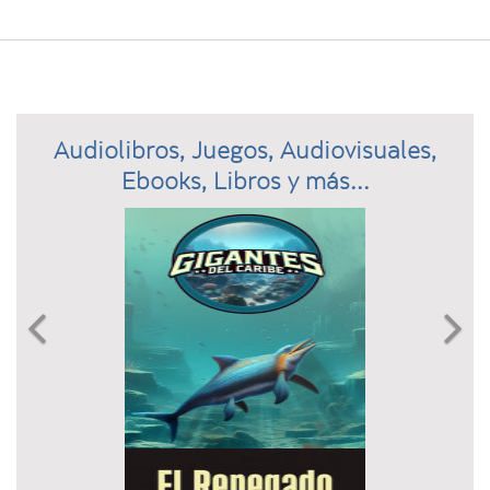
Audiolibros, Juegos, Audiovisuales,
Ebooks, Libros y más...
Previous
N

