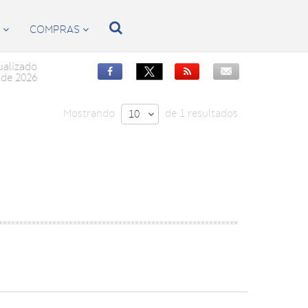

S
COMPRAS


ualizado


de 2026
Mostrando
de 1 resultados
10
