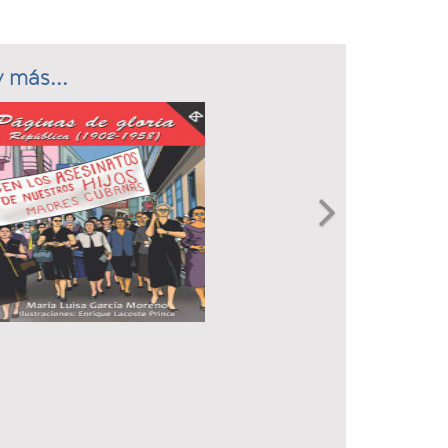
 más...
Next
