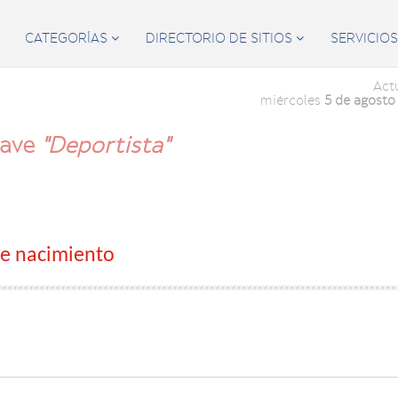
CATEGORÍAS
DIRECTORIO DE SITIOS
SERVICIO


Act
miércoles
5 de agosto
lave
"Deportista"
 de nacimiento