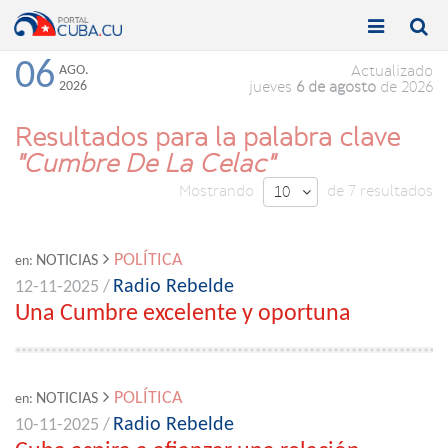


Toggle
Toggle
navigation
naviga
06
AGO.
Actualizado
2026
jueves
6 de agosto
de 2026
Resultados para la palabra clave
"Cumbre De La Celac"
Mostrando
de 7 resultados
10

POLÍTICA
NOTICIAS
en:
Radio Rebelde
12-11-2025 /
Una Cumbre excelente y oportuna
POLÍTICA
NOTICIAS
en:
Radio Rebelde
10-11-2025 /