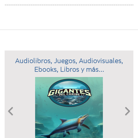
Audiolibros, Juegos, Audiovisuales,
Ebooks, Libros y más...
Previous
N

