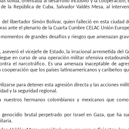
ás sólida, orientada al desarrollo inclusivo y la cooperación,
 de la República de Cuba, Salvador Valdés Mesa, al interven
 del libertador Simón Bolívar, quien falleció en esta ciudad 
abras ante el plenario de la Cuarta Cumbre CELAC Unión Europ
 en momentos de grandes desafíos y riesgos que amenazan gra
 aseveró el vicejefe de Estado, la irracional arremetida del 
liegue en curso de una operación militar ofensiva estadouni
 contra el narcotráfico. Es una amenaza inaceptable de agre
 la cooperación que los países latinoamericanos y caribeños 
izarse para detener esta agresión directa y las acciones mili
idad y la seguridad regional.
 a nuestros hermanos colombianos y mexicanos que como
 genocidio brutal perpetrado por Israel en Gaza, que ha su
taria.