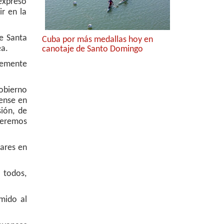
 expresó
ir en la
de Santa
Cuba por más medallas hoy en
ea.
canotaje de Santo Domingo
vemente
Gobierno
dense en
sión, de
queremos
tares en
 todos,
mido al