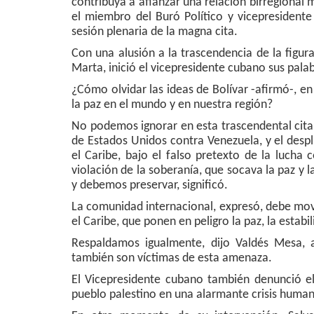
contribuya a afianzar una relación birregional m
el miembro del Buró Político y vicepresidente
sesión plenaria de la magna cita.
Con una alusión a la trascendencia de la figura
Marta, inició el vicepresidente cubano sus pal
¿Cómo olvidar las ideas de Bolívar -afirmó-,
la paz en el mundo y en nuestra región?
No podemos ignorar en esta trascendental cita,
de Estados Unidos contra Venezuela, y el desp
el Caribe, bajo el falso pretexto de la lucha
violación de la soberanía, que socava la paz y
y debemos preservar, significó.
La comunidad internacional, expresó, debe movil
el Caribe, que ponen en peligro la paz, la estabil
Respaldamos igualmente, dijo Valdés Mesa,
también son víctimas de esta amenaza.
El Vicepresidente cubano también denunció el
pueblo palestino en una alarmante crisis humani