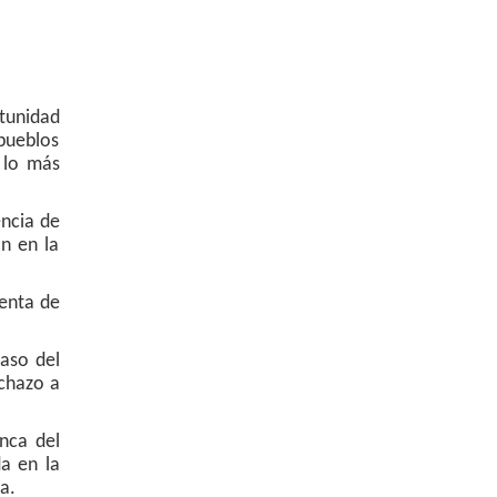
rtunidad
pueblos
 lo más
encia de
on en la
denta de
paso del
echazo a
nca del
a en la
a.