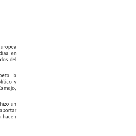
Europea
días en
ados del
beza la
lítico y
 Camejo,
 hizo un
aportar
ra hacen