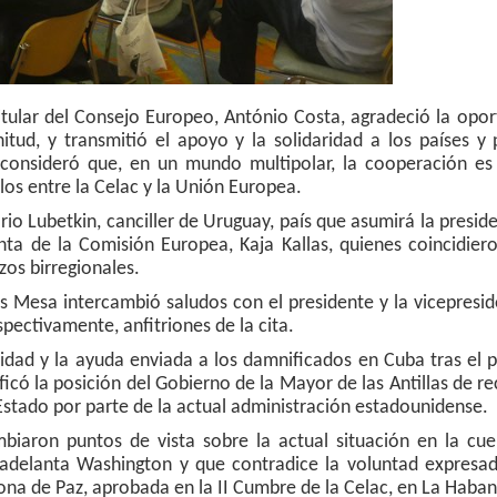
titular del Consejo Europeo, António Costa, agradeció la opo
ud, y transmitió el apoyo y la solidaridad a los países y 
 consideró que, en un mundo multipolar, la cooperación es
ulos entre la Celac y la Unión Europea.
rio Lubetkin, canciller de Uruguay, país que asumirá la presid
enta de la Comisión Europea, Kaja Kallas, quienes coincidier
zos birregionales.
dés Mesa intercambió saludos con el presidente y la vicepresi
ectivamente, anfitriones de la cita.
idad y la ayuda enviada a los damnificados en Cuba tras el 
tificó la posición del Gobierno de la Mayor de las Antillas de r
 Estado por parte de la actual administración estadounidense.
biaron puntos de vista sobre la actual situación en la cue
 adelanta Washington y que contradice la voluntad expresad
na de Paz, aprobada en la II Cumbre de la Celac, en La Haban