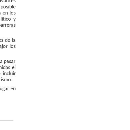
avances
 posible
a en los
ítico y
arreras
es de la
jor los
 a pesar
idas el
incluir
rismo.
lugar en