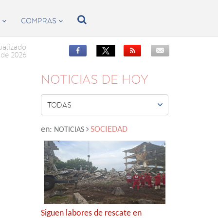

S
COMPRAS


ualizado


de 2026
NOTICIAS DE HOY

TODAS
en:
SOCIEDAD
NOTICIAS
Siguen labores de rescate en