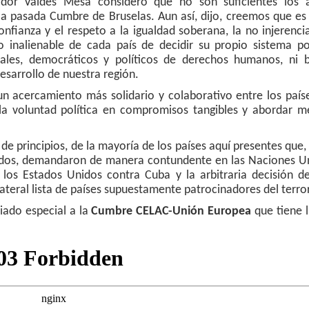
dor Valdés Mesa consideró que no son suficientes los 
la pasada Cumbre de Bruselas. Aun así, dijo, creemos que es
onfianza y el respeto a la igualdad soberana, la no injerenci
o inalienable de cada país de decidir su propio sistema pol
ales, democráticos y políticos de derechos humanos, ni b
esarrollo de nuestra región.
un acercamiento más solidario y colaborativo entre los país
la voluntad política en compromisos tangibles y abordar me
 de principios, de la mayoría de los países aquí presentes que,
idos, demandaron de manera contundente en las Naciones Un
los Estados Unidos contra Cuba y la arbitraria decisión de 
lateral lista de países supuestamente patrocinadores del terro
iado especial a la
Cumbre CELAC-Unión Europea
que tiene 