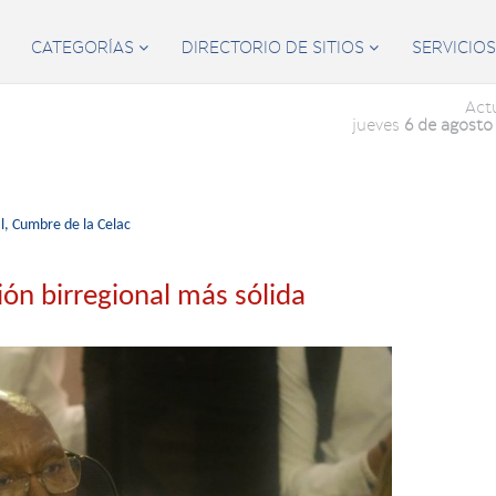
CATEGORÍAS
DIRECTORIO DE SITIOS
SERVICIO


Act
jueves
6 de agosto
l,
Cumbre de la Celac
ión birregional más sólida