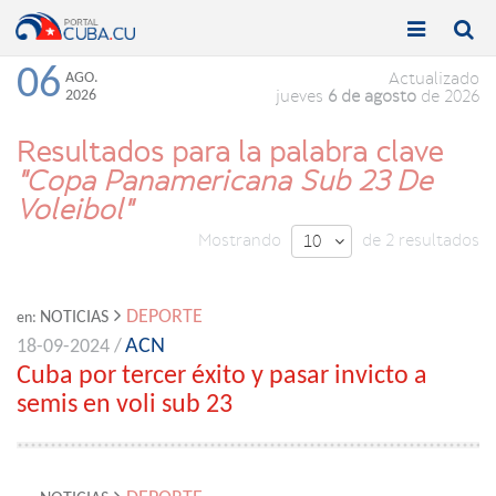


Toggle
Toggle
navigation
naviga
06
AGO.
Actualizado
2026
jueves
6 de agosto
de 2026
Resultados para la palabra clave
"Copa Panamericana Sub 23 De
Voleibol"
Mostrando
de 2 resultados
10

DEPORTE
NOTICIAS
en:
ACN
18-09-2024 /
Cuba por tercer éxito y pasar invicto a
semis en voli sub 23