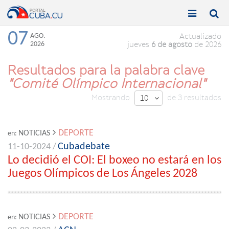


Toggle
Toggle
navigation
naviga
07
AGO.
Actualizado
2026
jueves
6 de agosto
de 2026
Resultados para la palabra clave
"Comité Olímpico Internacional"
Mostrando
de 3 resultados
10

DEPORTE
NOTICIAS
en:
Cubadebate
11-10-2024 /
Lo decidió el COI: El boxeo no estará en los
Juegos Olímpicos de Los Ángeles 2028
DEPORTE
NOTICIAS
en: