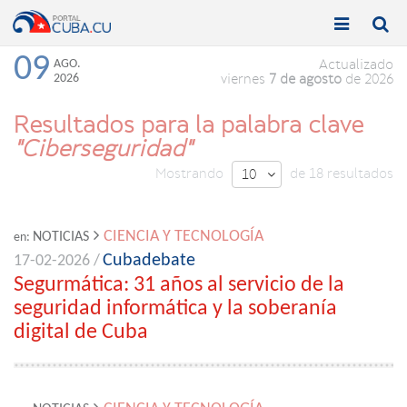


Toggle
Toggle
navigation
naviga
09
AGO.
Actualizado
2026
viernes
7 de agosto
de 2026
Resultados para la palabra clave
"Ciberseguridad"
Mostrando
de 18 resultados
10

CIENCIA Y TECNOLOGÍA
NOTICIAS
en:
Cubadebate
17-02-2026 /
Segurmática: 31 años al servicio de la
seguridad informática y la soberanía
digital de Cuba