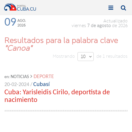


Toggle
Toggle
navigation
naviga
09
AGO.
Actualizado
2026
viernes
7 de agosto
de 2026
Resultados para la palabra clave
"Canoa"
Mostrando
de 1 resultados
10

DEPORTE
NOTICIAS
en:
Cubasí
20-02-2024 /
Cuba: Yarisleidis Cirilo, deportista de
nacimiento