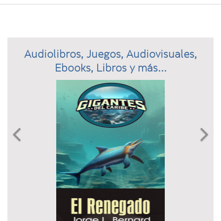
Audiolibros, Juegos, Audiovisuales,
Ebooks, Libros y más...
Previous
N

