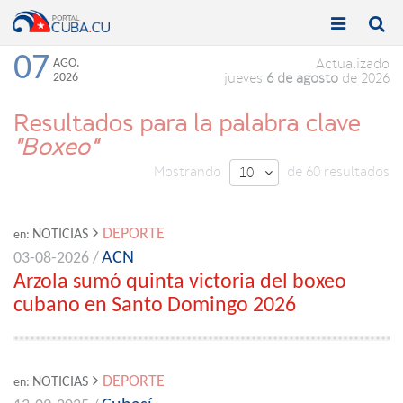


Toggle
Toggle
navigation
naviga
07
AGO.
Actualizado
2026
jueves
6 de agosto
de 2026
Resultados para la palabra clave
"Boxeo"
Mostrando
de 60 resultados
10

DEPORTE
NOTICIAS
en:
ACN
03-08-2026 /
Arzola sumó quinta victoria del boxeo
cubano en Santo Domingo 2026
DEPORTE
NOTICIAS
en: