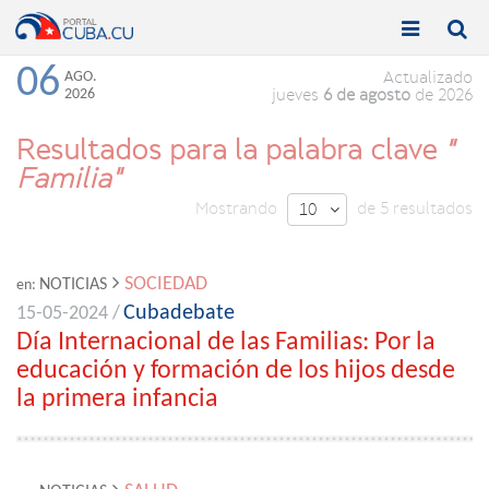


Toggle
Toggle
navigation
naviga
06
AGO.
Actualizado
2026
jueves
6 de agosto
de 2026
Resultados para la palabra clave
"
Familia"
Mostrando
de 5 resultados
10

SOCIEDAD
NOTICIAS
en:
Cubadebate
15-05-2024 /
Día Internacional de las Familias: Por la
educación y formación de los hijos desde
la primera infancia