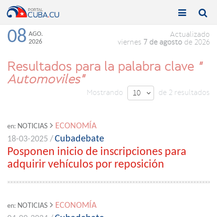


Toggle
Toggle
navigation
naviga
08
AGO.
Actualizado
2026
viernes
7 de agosto
de 2026
Resultados para la palabra clave
"
Automoviles"
Mostrando
de 2 resultados
10

ECONOMÍA
NOTICIAS
en:
Cubadebate
18-03-2025 /
Posponen inicio de inscripciones para
adquirir vehículos por reposición
ECONOMÍA
NOTICIAS
en: