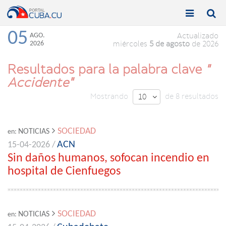


Toggle
Toggle
navigation
naviga
05
AGO.
Actualizado
2026
miércoles
5 de agosto
de 2026
Resultados para la palabra clave
"
Accidente"
Mostrando
de 8 resultados
10

SOCIEDAD
NOTICIAS
en:
ACN
15-04-2026 /
Sin daños humanos, sofocan incendio en
hospital de Cienfuegos
SOCIEDAD
NOTICIAS
en: