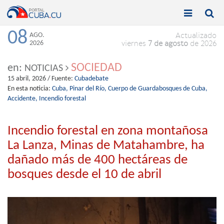


Toggle
Toggle
navigation
naviga
08
AGO.
Actualizado
2026
viernes
7 de agosto
de 2026
SOCIEDAD
en:
NOTICIAS
15 abril, 2026
/ Fuente:
Cubadebate
En esta noticia:
Cuba,
Pinar del Río,
Cuerpo de Guardabosques de Cuba,
Accidente,
Incendio forestal
Incendio forestal en zona montañosa
La Lanza, Minas de Matahambre, ha
dañado más de 400 hectáreas de
bosques desde el 10 de abril