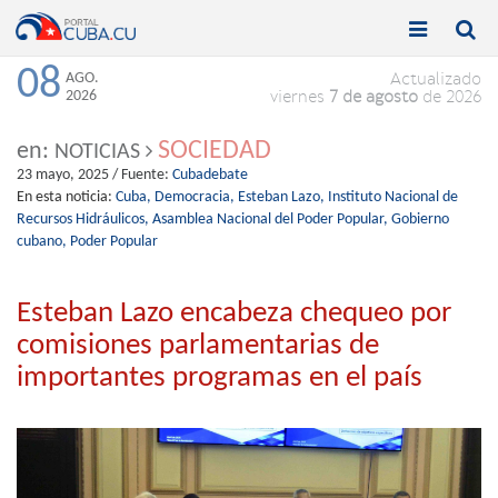


Toggle
Toggle
navigation
naviga
08
AGO.
Actualizado
2026
viernes
7 de agosto
de 2026
SOCIEDAD
en:
NOTICIAS
23 mayo, 2025
/ Fuente:
Cubadebate
En esta noticia:
Cuba,
Democracia,
Esteban Lazo,
Instituto Nacional de
Recursos Hidráulicos,
Asamblea Nacional del Poder Popular,
Gobierno
cubano,
Poder Popular
Esteban Lazo encabeza chequeo por
comisiones parlamentarias de
importantes programas en el país