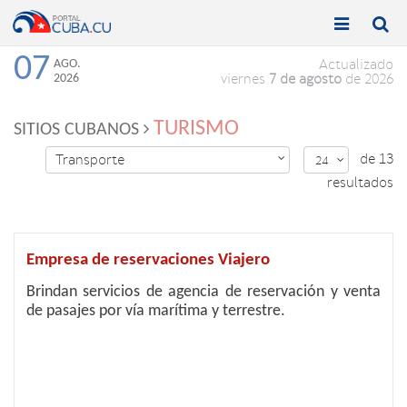


Toggle
Toggle
navigation
naviga
07
AGO.
Actualizado
2026
viernes
7 de agosto
de 2026
TURISMO
SITIOS CUBANOS
de 13
Transporte

24

resultados
Empresa de reservaciones Viajero
Brindan servicios de agencia de reservación y venta
de pasajes por vía marítima y terrestre.